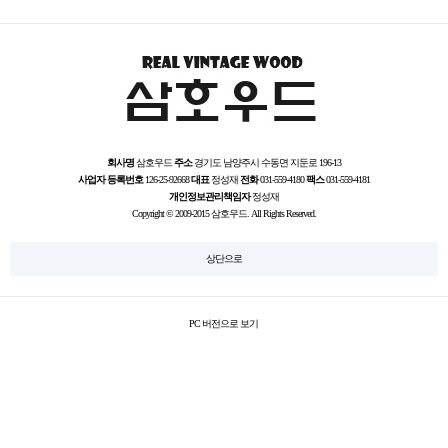
회사명
삼호우드
주소
경기도 남양주시 수동면 지둔로 196-13
사업자 등록번호
126-25-92668
대표
정성재
전화
031-559-4180
팩스
031-559-4181
개인정보관리책임자
정성재
Copyright © 2009-2015 삼호우드. All Rights Reserved.
상단으로
PC 버전으로 보기