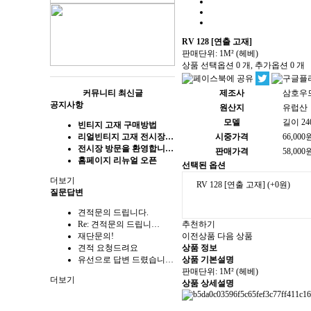
RV 128 [연출 고재]
판매단위: 1M² (헤베)
상품 선택옵션 0 개, 추가옵션 0 개
커뮤니티 최신글
제조사
삼호우
공지사항
원산지
유럽산
모델
길이 24
빈티지 고재 구매방법
리얼빈티지 고재 전시장…
시중가격
66,000
전시장 방문을 환영합니…
판매가격
58,000
홈페이지 리뉴얼 오픈
선택된 옵션
더보기
RV 128 [연출 고재]
(+0원)
질문답변
견적문의 드립니다.
Re: 견적문의 드립니…
추천하기
재단문의!
이전상품
다음 상품
견적 요청드려요
상품 정보
유선으로 답변 드렸습니…
상품 기본설명
판매단위: 1M² (헤베)
더보기
상품 상세설명