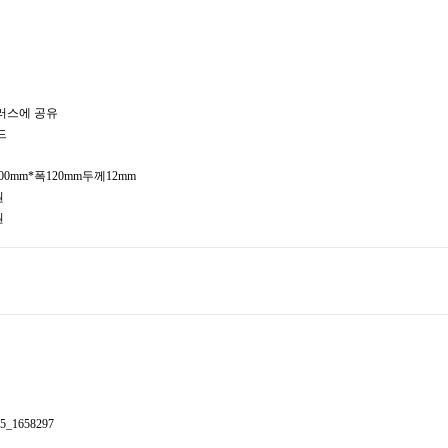
드
00mm*폭120mm두께12mm
원
원