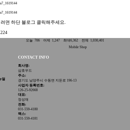
시려면 하단 블로그 클릭해주세요.
224
오늘 706 어제 1,247 최대6,362 전체 1,030,401
Mobile Shop
CONTACT INFO
회사명:
삼호우드
주소:
뉴얼
경기도 남양주시 수동면 지둔로 196-13
사업자 등록번호:
126-25-92668
대표:
정성재
전화:
031-559-4180
팩스:
031-559-4181